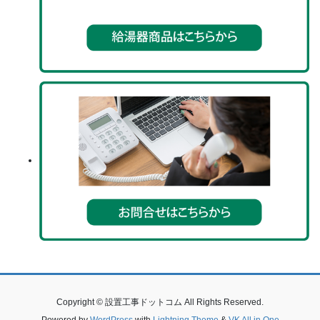
Copyright © 設置工事ドットコム All Rights Reserved.
Powered by
WordPress
with
Lightning Theme
&
VK All in One